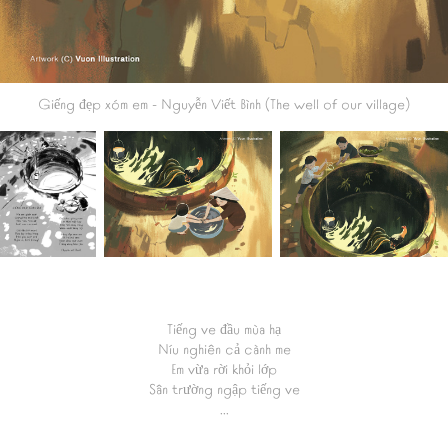
Giếng đẹp xóm em
- Nguyễn Viết Bình (The well of our village)
Tiếng ve đầu mùa hạ
Níu nghiên cả cành me
Em vừa rời khỏi lớp
Sân trường ngập tiếng ve
...