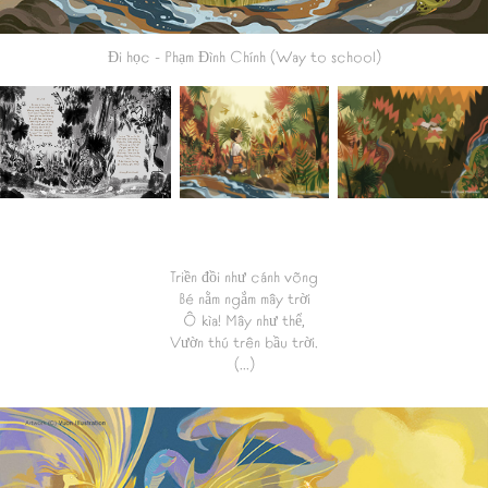
Đi học
- Phạm Đình Chính (Way to school)
Triền đồi như cánh võng
Bé nằm ngắm mây trời
Ô kìa! Mây như thể,
Vườn thú trên bầu trời.
(...)