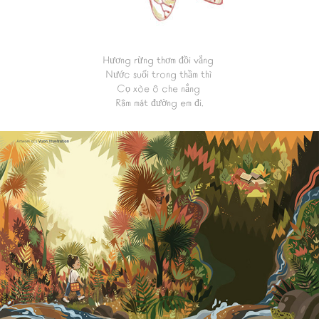
Hương rừng thơm đồi vắng
Nước suối trong thầm thì
Cọ xòe ô che nắng
Râm mát đường em đi.