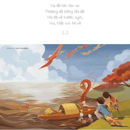
Ve đã hát râm ran
Phượng đã bừng lửa đỏ
Hè đã về trước ngõ,
Vui, thật vui: hè về
(...)