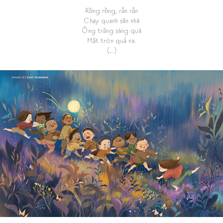
Rồng rồng, rắn rắn
Chạy quanh sân nhà
Ông trăng sáng quá
Mặt tròn quả na.
(...)