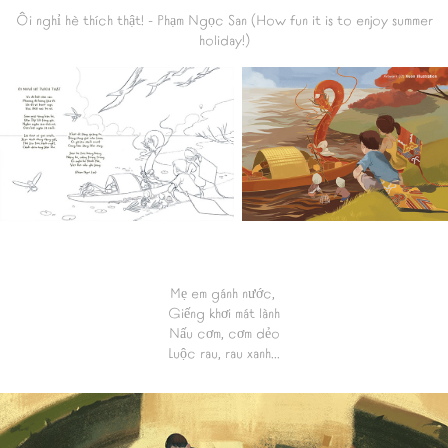
Ôi nghỉ hè thích thật!
- Phạm Ngọc San (How fun it is to enjoy summer
holiday!)
Mẹ em gánh nước,
Giếng khơi mát lành
Nấu cơm, cơm dẻo
Luộc rau, rau xanh...